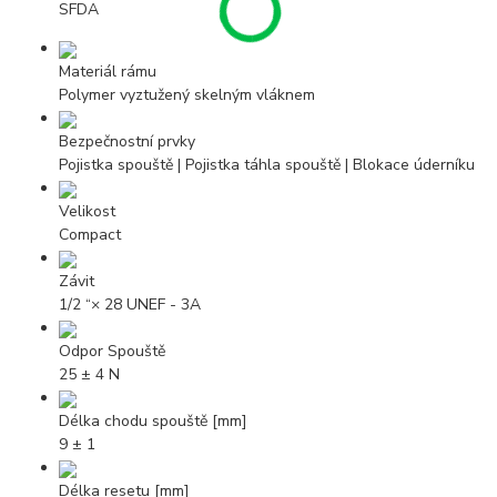
SFDA
Materiál rámu
Polymer vyztužený skelným vláknem
Bezpečnostní prvky
Pojistka spouště | Pojistka táhla spouště | Blokace úderníku
Velikost
Compact
Závit
1/2 “× 28 UNEF - 3A
Odpor Spouště
25 ± 4 N
Délka chodu spouště [mm]
9 ± 1
Délka resetu [mm]