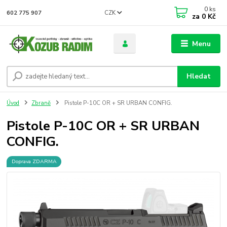
0
ks
CZK
602 775 907
za
0 Kč
Menu
Hledat
Úvod
Zbraně
Pistole P-10C OR + SR URBAN CONFIG.
Pistole P-10C OR + SR URBAN
CONFIG.
Doprava ZDARMA