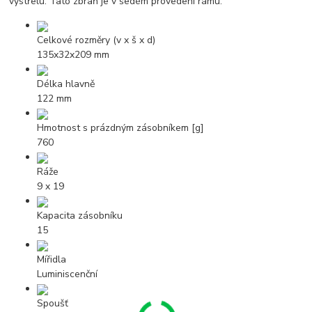
výstřelu. Tato zbraň je v šedém provedení rámu.
Celkové rozměry (v x š x d)
135x32x209 mm
Délka hlavně
122 mm
Hmotnost s prázdným zásobníkem [g]
760
Ráže
9 x 19
Kapacita zásobníku
15
Mířidla
Luminiscenční
Spoušť