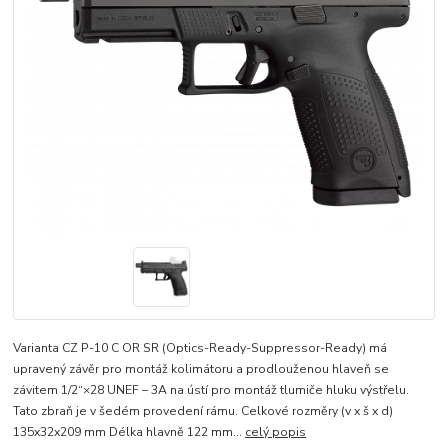
Varianta CZ P-10 C OR SR (Optics-Ready-Suppressor-Ready) má
upravený závěr pro montáž kolimátoru a prodlouženou hlaveň se
závitem 1/2“×28 UNEF – 3A na ústí pro montáž tlumiče hluku výstřelu.
Tato zbraň je v šedém provedení rámu. Celkové rozměry (v x š x d)
135x32x209 mm Délka hlavně 122 mm...
celý popis