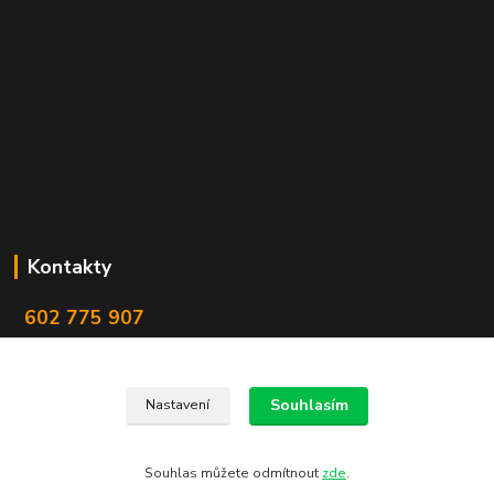
Kontakty
602 775 907
info@zbranekozub.cz
Souhlasím
Nastavení
Souhlas můžete odmítnout
zde
.
Vytvořeno na
Eshop-rychle.cz