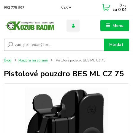
0
ks
CZK
602 775 907
za
0 Kč
Menu
Hledat
Úvod
Pouzdra na zbraně
Pistolové pouzdro BES ML CZ 75
Pistolové pouzdro BES ML CZ 75