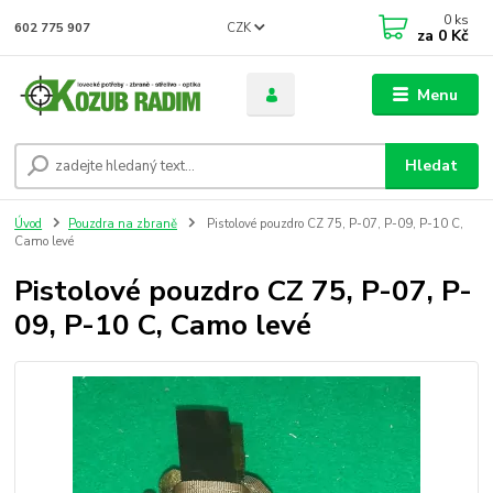
0
ks
CZK
602 775 907
za
0 Kč
Menu
Hledat
Úvod
Pouzdra na zbraně
Pistolové pouzdro CZ 75, P-07, P-09, P-10 C,
Camo levé
Pistolové pouzdro CZ 75, P-07, P-
09, P-10 C, Camo levé