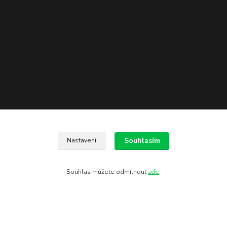
Kontakty
Souhlasím
Nastavení
602 775 907
Souhlas můžete odmítnout
zde
.
info@zbranekozub.cz