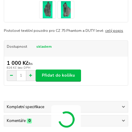
Pistolové textilní pouzdro pro CZ 75 Phantom a DUTY levé.
celý popis
Dostupnost
skladem
1 000 Kč
/
ks
826 Kč
bez DPH
Přidat do košíku
Kompletní specifikace
Komentáře
0