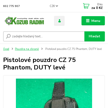
0
ks
CZK
602 775 907
za
0 Kč
Menu
Hledat
Úvod
Pouzdra na zbraně
Pistolové pouzdro CZ 75 Phantom, DUTY levé
Pistolové pouzdro CZ 75
Phantom, DUTY levé