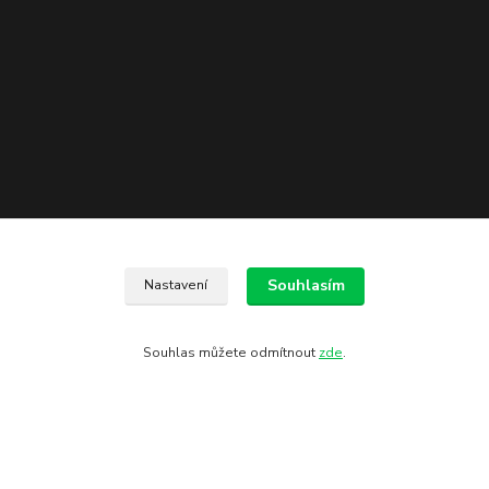
Kontakty
Souhlasím
Nastavení
602 775 907
Souhlas můžete odmítnout
zde
.
info@zbranekozub.cz