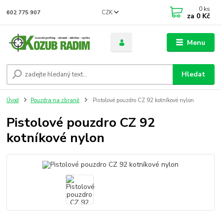
0
ks
CZK
602 775 907
za
0 Kč
Menu
Hledat
Úvod
Pouzdra na zbraně
Pistolové pouzdro CZ 92 kotníkové nylon
Pistolové pouzdro CZ 92
kotníkové nylon