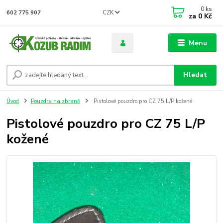
0
ks
CZK
602 775 907
za
0 Kč
Menu
Hledat
Úvod
Pouzdra na zbraně
Pistolové pouzdro pro CZ 75 L/P kožené
Pistolové pouzdro pro CZ 75 L/P
kožené