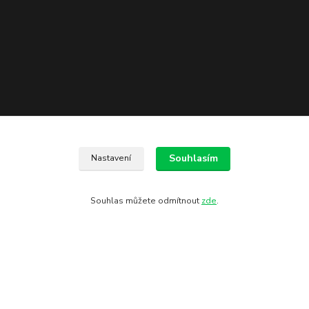
Kontakty
Souhlasím
Nastavení
602 775 907
Souhlas můžete odmítnout
zde
.
info@zbranekozub.cz
Vytvořeno na
Eshop-rychle.cz