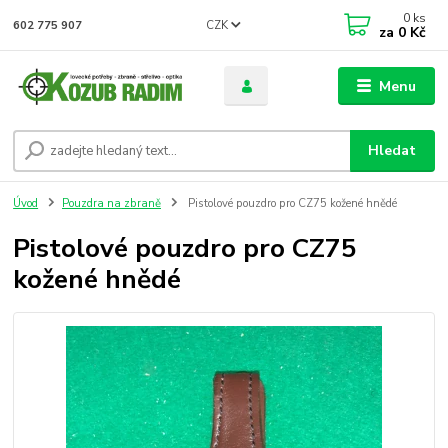
0
ks
CZK
602 775 907
za
0 Kč
Menu
Hledat
Úvod
Pouzdra na zbraně
Pistolové pouzdro pro CZ75 kožené hnědé
Pistolové pouzdro pro CZ75
kožené hnědé