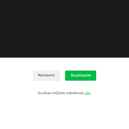
Kontakty
Souhlasím
Nastavení
602 775 907
Souhlas můžete odmítnout
zde
.
info@zbranekozub.cz