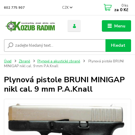
0
ks
CZK
602 775 907
za
0 Kč
Menu
Hledat
Úvod
Zbraně
Plynové a akustické zbraně
Plynová pistole BRUNI
MINIGAP nikl cal. 9 mm P.A.Knall
Plynová pistole BRUNI MINIGAP
nikl cal. 9 mm P.A.Knall