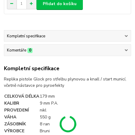
Přidat do košíku
Kompletní specifikace
Komentáře
0
Kompletní specifikace
Replika pistole Glock pro střelbu plynovou a knall / start municí,
včetně nástavce pro pyroefekty
CELKOVÁ DÉLKA
179 mm
KALIBR
9 mm P.A.
PROVEDENÍ
nikl
VÁHA
550 g
ZÁSOBNÍK
8 ran
VÝROBCE
Bruni