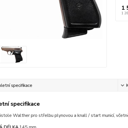
1 
1 2
etní specifikace
tní specifikace
istole Walther pro střelbu plynovou a knall / start municí, včet
Á DÉLKA
145 mm