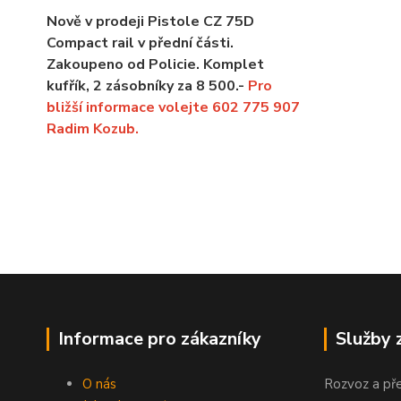
Nově v prodeji Pistole CZ 75D
Compact rail v přední části.
Zakoupeno od Policie. Komplet
kufřík, 2 zásobníky za 8 500.-
Pro
bližší informace volejte 602 775 907
Radim Kozub.
Informace pro zákazníky
Služby 
O nás
Rozvoz a př