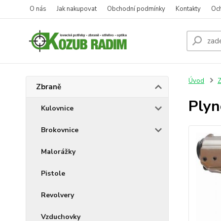
O nás
Jak nakupovat
Obchodní podmínky
Kontakty
Oc
Úvod
Z
Zbraně
Plyn
Kulovnice
Brokovnice
Malorážky
Pistole
Revolvery
Vzduchovky