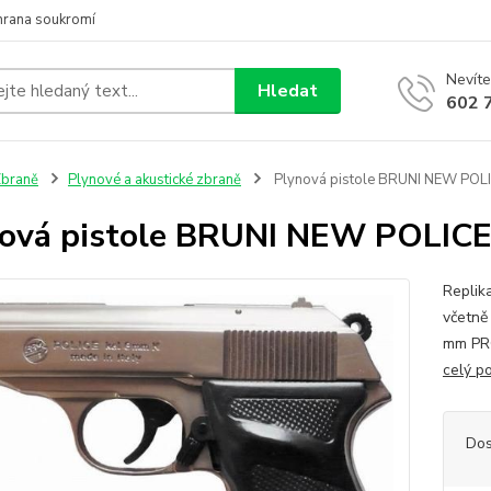
hrana soukromí
Nevíte
Hledat
602 
braně
Plynové a akustické zbraně
Plynová pistole BRUNI NEW POLICE
ová pistole BRUNI NEW POLICE n
Replika
včetně
mm PR
celý p
Dos