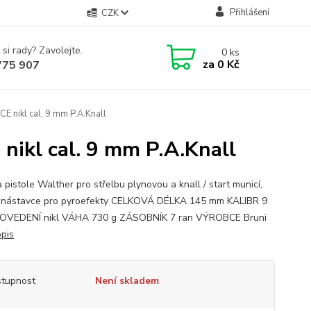
Přihlášení
CZK
 si rady? Zavolejte.
0
ks
za
0 Kč
775 907
 nikl cal. 9 mm P.A.Knall
ikl cal. 9 mm P.A.Knall
 pistole Walther pro střelbu plynovou a knall / start municí,
 nástavce pro pyroefekty CELKOVÁ DÉLKA 145 mm KALIBR 9
OVEDENÍ nikl VÁHA 730 g ZÁSOBNÍK 7 ran VÝROBCE Bruni
opis
tupnost
Není skladem