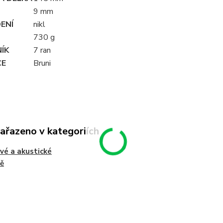
9 mm
ENÍ
nikl
730 g
ÍK
7 ran
CE
Bruni
zařazeno v kategoriích
vé a akustické
ě