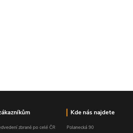
zákazníkům
Kde nás najdete
edvedení zbraně po celé ČR
Polanecká 90