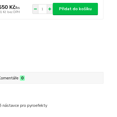
550 Kč
/
ks
Přidat do košíku
81 Kč
bez DPH
Komentáře
0
ně nástavce pro pyroefekty