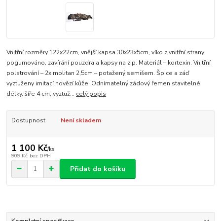
Vnitřní rozměry 122x22cm, vnější kapsa 30x23x5cm, víko z vnitřní strany
pogumováno, zavírání pouzdra a kapsy na zip. Materiál – kortexin. Vnitřní
polstrování – 2x molitan 2,5cm – potažený semišem. Špice a záď
vyztuženy imitací hovězí kůže. Odnímatelný zádový řemen stavitelné
délky, šíře 4 cm, vyztuž...
celý popis
Dostupnost
Není skladem
1 100 Kč
/
ks
909 Kč
bez DPH
Přidat do košíku