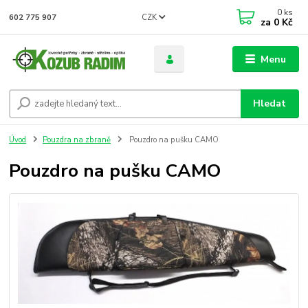
0
ks
CZK
602 775 907
za
0 Kč
Menu
Hledat
Úvod
Pouzdra na zbraně
Pouzdro na pušku CAMO
Pouzdro na pušku CAMO