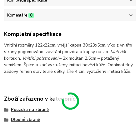
Kompletní specifikace
Komentáře
0
Kompletní specifikace
Vnitřní rozměry 122x22cm, vnější kapsa 30x23x5cm, víko z vnitřní
strany pogumováno, zavírání pouzdra a kapsy na zip.
Materiál
–
kortexin.
Vnitřní polstrování
– 2x molitan 2,5cm – potažený
semišem. Špice a záď vyztuženy imitací hovězí kůže. Odnímatelný
zádový řemen stavitelné délky, šíře 4 cm, vyztužený imitací kůže.
Zboží zařazeno v kategoriích
Pouzdra na zbraně
Dlouhé zbraně