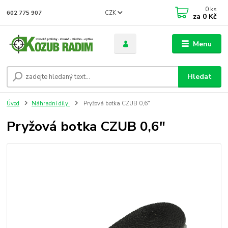
0
ks
CZK
602 775 907
za
0 Kč
Menu
Hledat
Úvod
Náhradní díly
Pryžová botka CZUB 0,6"
Pryžová botka CZUB 0,6"