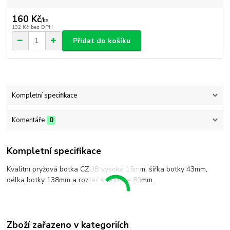
160 Kč
/
ks
132 Kč
bez DPH
Přidat do košíku
Kompletní specifikace
Komentáře
0
Kompletní specifikace
Kvalitní pryžová botka CZUB vysoká 15mm, šířka botky 43mm,
délka botky 138mm a rozteč šroubů je 80mm.
Zboží zařazeno v kategoriích