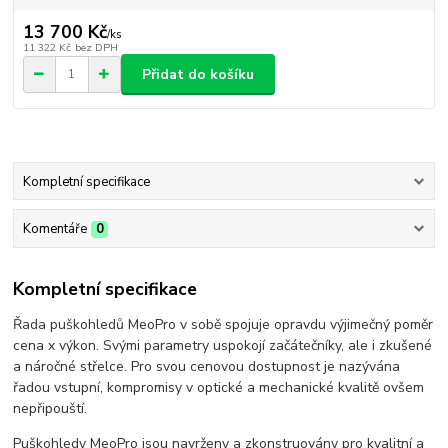
13 700 Kč
/
ks
11 322 Kč
bez DPH
Přidat do košíku
Kompletní specifikace
Komentáře
0
Kompletní specifikace
Řada puškohledů MeoPro v sobě spojuje opravdu výjimečný poměr
cena x výkon. Svými parametry uspokojí začátečníky, ale i zkušené
a náročné střelce. Pro svou cenovou dostupnost je nazývána
řadou vstupní, kompromisy v optické a mechanické kvalitě ovšem
nepřipouští.
Puškohledy MeoPro jsou navrženy a zkonstruovány pro kvalitní a