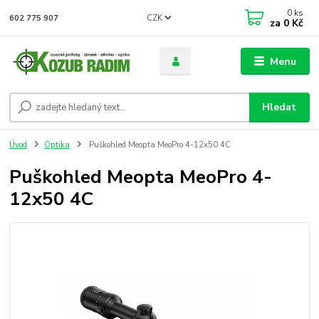
0
ks
CZK
602 775 907
za
0 Kč
Menu
Hledat
Úvod
Optika
Puškohled Meopta MeoPro 4-12x50 4C
Puškohled Meopta MeoPro 4-
12x50 4C