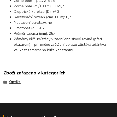
Zorné pole (°): 1,72-5,25
Zorné pole (m /100 m): 3,0-9,2
Dioptrická korekce (D): +/-3
Rektifikační rozsah (cm/100 m): 0,7
Nastavení paralaxy: ne
Hmotnost (g): 516
Průměr tubusu (mm): 25,4
Záměrný kříž umístěný v zadní ohniskové rovině (před
okulárem) – při změně zvětšení obrazu zůstává zdánlivá
velikost záměrného kříže konstantní.
Zboží zařazeno v kategoriích
Optika