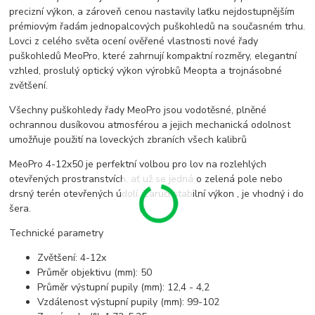
precizní výkon, a zároveň cenou nastavily laťku nejdostupnějším
prémiovým řadám jednopalcových puškohledů na současném trhu.
Lovci z celého světa ocení ověřené vlastnosti nové řady
puškohledů MeoPro, které zahrnují kompaktní rozměry, elegantní
vzhled, proslulý optický výkon výrobků Meopta a trojnásobné
zvětšení.
Všechny puškohledy řady MeoPro jsou vodotěsné, plněné
ochrannou dusíkovou atmosférou a jejich mechanická odolnost
umožňuje použití na loveckých zbraních všech kalibrů
MeoPro 4-12x50 je perfektní volbou pro lov na rozlehlých
otevřených prostranstvích, ať už se jedná o zelená pole nebo
drsný terén otevřených údolí. Zaručí stabilní výkon , je vhodný i do
šera.
Technické parametry
Zvětšení: 4-12x
Průměr objektivu (mm): 50
Průměr výstupní pupily (mm): 12,4 - 4,2
Vzdálenost výstupní pupily (mm): 99-102