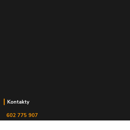
Kontakty
602 775 907
info@zbranekozub.cz