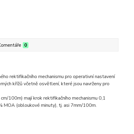
Komentáře
0
ho rektifikačního mechanismu pro operativní nastavení
rných křížů včetně osvětlení, které jsou navrženy pro
 cm/100m) mají krok rektifikačního mechanismu 0,1
po ¼ MOA (obloukové minuty), tj. asi 7mm/100m.