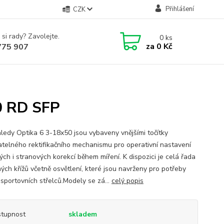
Přihlášení
CZK
 si rady? Zavolejte.
0
ks
za
0 Kč
775 907
0 RD SFP
ledy Optika 6 3-18x50 jsou vybaveny vnějšími točítky
telného rektifikačního mechanismu pro operativní nastavení
ých i stranových korekcí během míření. K dispozici je celá řada
ých křížů včetně osvětlení, které jsou navrženy pro potřeby
 sportovních střelců.Modely se zá...
celý popis
tupnost
skladem