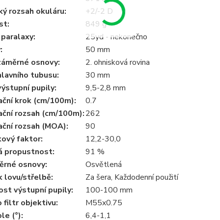
ký rozsah okuláru
:
+2/-2 D
st
:
849 g
 paralaxy
:
25yd - nekonečno
v
:
50 mm
záměrné osnovy
:
2. ohnisková rovina
hlavního tubusu
:
30 mm
ýstupní pupily
:
9,5-2,8 mm
ační krok (cm/100m)
:
0.7
ační rozsah (cm/100m)
:
262
ační rozsah (MOA)
:
90
ový faktor
:
12,2-30,0
á propustnost
:
91 %
ěrné osnovy
:
Osvětlená
 lovu/střelbě
:
Za šera, Každodenní použití
st výstupní pupily
:
100-100 mm
 filtr objektivu
:
M55x0.75
le (°)
:
6,4-1,1