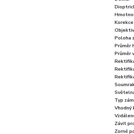
Dioptric
Hmotno
Korekce
Objekti
Poloha 
Průměr 
Průměr v
Rektifik
Rektifik
Rektifik
Soumrak
Světeln
Typ zám
Vhodný k
Vzdáleno
Závit pro
Zorné po