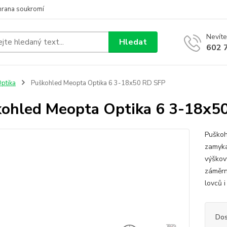
hrana soukromí
Nevíte
Hledat
602 
ptika
Puškohled Meopta Optika 6 3-18x50 RD SFP
ohled Meopta Optika 6 3-18x5
Puškoh
zamyka
výškov
záměrn
lovců i
Dos