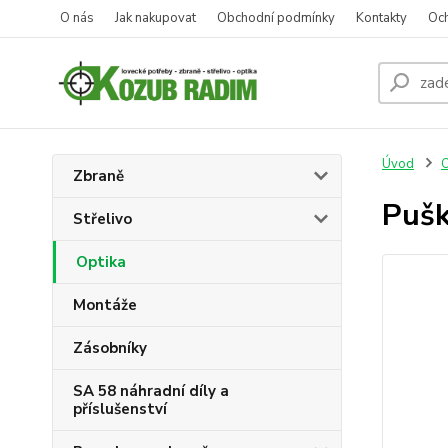
O nás
Jak nakupovat
Obchodní podmínky
Kontakty
Oc
Úvod
O
Zbraně
Pušk
Střelivo
Optika
Montáže
Zásobníky
SA 58 náhradní díly a
příslušenství