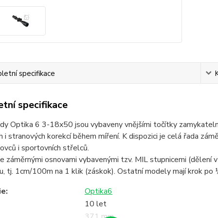
etní specifikace
tní specifikace
y Optika 6 3-18x50 jsou vybaveny vnějšími točítky zamykatelné
 i stranových korekcí během míření. K dispozici je celá řada zámě
ovců i sportovních střelců.
e záměrnými osnovami vybavenými tzv. MIL stupnicemi (dělení v
nu, tj. 1cm/100m na 1 klik (záskok). Ostatní modely mají krok 
ie
:
Optika6
10 let
371 mm