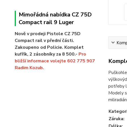
Mimořádná nabídka CZ 75D
Compact rail 9 Luger
Nově v prodeji Pistole CZ 75D
Compact rail v přední části.
Kompl
Zakoupeno od Policie. Komplet
kufřík, 2 zásobníky za 8 500.-
Pro
Komple
bližší informace volejte 602 775 907
Radim Kozub.
Puškohled
výškových
potřeby l
Modely s
miliradiá
Kategor
Záruka
:
Délka
: