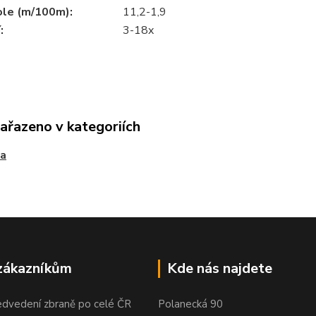
ole (m/100m)
:
11,2-1,9
í
:
3-18x
zařazeno v kategoriích
ka
zákazníkům
Kde nás najdete
edvedení zbraně po celé ČR
Polanecká 90