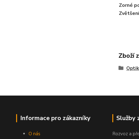
Zorné p
Zvětšen
Zboží 
Opti
Informace pro zákazníky
Služby 
O nás
Rozvoz a př