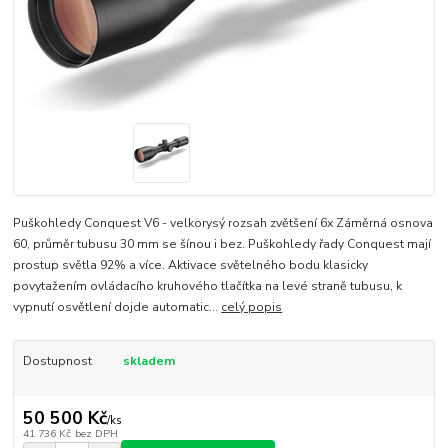
Puškohledy Conquest V6 - velkorysý rozsah zvětšení 6x Záměrná osnova
60, průměr tubusu 30 mm se šínou i bez. Puškohledy řady Conquest mají
prostup světla 92% a více. Aktivace světelného bodu klasicky
povytažením ovládacího kruhového tlačítka na levé straně tubusu, k
vypnutí osvětlení dojde automatic...
celý popis
Dostupnost
skladem
50 500 Kč
/
ks
41 736 Kč
bez DPH