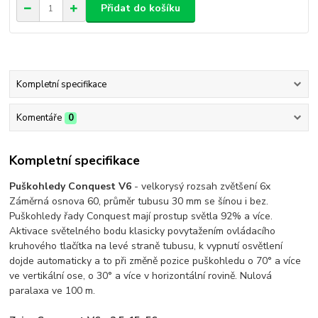
Přidat do košíku
Kompletní specifikace
Komentáře
0
Kompletní specifikace
Puškohledy Conquest V6
- velkorysý rozsah zvětšení 6x
Záměrná osnova 60, průměr tubusu 30 mm se šínou i bez.
Puškohledy řady Conquest mají prostup světla 92% a více.
Aktivace světelného bodu klasicky povytažením ovládacího
kruhového tlačítka na levé straně tubusu, k vypnutí osvětlení
dojde automaticky a to při změně pozice puškohledu o 70° a více
ve vertikální ose, o 30° a více v horizontální rovině. Nulová
paralaxa ve 100 m.