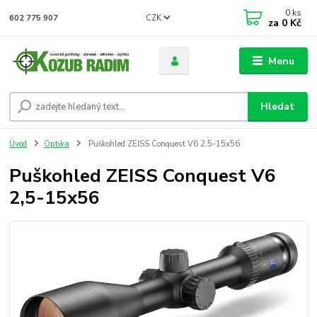
0
ks
CZK
602 775 907
za
0 Kč
Menu
Hledat
Úvod
Optika
Puškohled ZEISS Conquest V6 2,5-15x56
Puškohled ZEISS Conquest V6
2,5-15x56