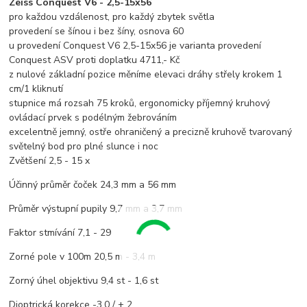
Zeiss Conquest V6 - 2,5-15x56
pro každou vzdálenost, pro každý zbytek světla
provedení se šínou i bez šíny, osnova 60
u provedení Conquest V6 2,5-15x56 je varianta provedení
Conquest ASV proti doplatku 4711,- Kč
z nulové základní pozice měníme elevaci dráhy střely krokem 1
cm/1 kliknutí
stupnice má rozsah 75 kroků, ergonomicky příjemný kruhový
ovládací prvek s podélným žebrováním
excelentně jemný, ostře ohraničený a precizně kruhově tvarovaný
světelný bod pro plné slunce i noc
Zvětšení 2,5 - 15 x
Účinný průměr čoček 24,3 mm a 56 mm
Průměr výstupní pupily 9,7 mm a 3,7 mm
Faktor stmívání 7,1 - 29
Zorné pole v 100m 20,5 m - 3,4 m
Zorný úhel objektivu 9,4 st - 1,6 st
Dioptrická korekce -3,0 / + 2