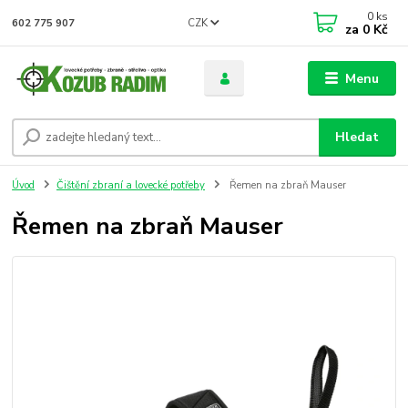
0
ks
CZK
602 775 907
za
0 Kč
Menu
Hledat
Úvod
Čištění zbraní a lovecké potřeby
Řemen na zbraň Mauser
Řemen na zbraň Mauser