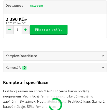
Dostupnost
skladem
2 390 Kč
/
ks
1 975 Kč
bez DPH
Přidat do košíku
Kompletní specifikace
Komentáře
0
Kompletní specifikace
Praktický řemen na zbraň MAUSER černé barvy podšitý
neoprenem. Velmi tichý řemen na pušku díky důmyslnému
zapínání - SV zámek. Nastavitelná délka. Praktická kapsička na 2
kulové náboje. Šířka řemene 7 cm.