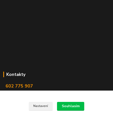
Kontakty
602 775 907
info@zbranekozub.cz
Souhlasím
Nastavení