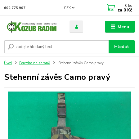
0
ks
CZK
602 775 907
za
0 Kč
Menu
Hledat
Úvod
Pouzdra na zbraně
Stehenní závěs Camo pravý
Stehenní závěs Camo pravý