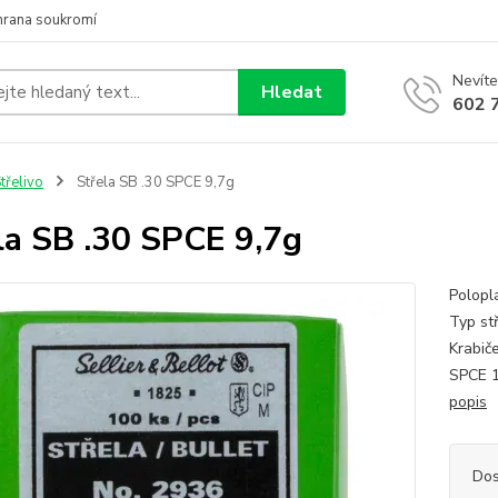
hrana soukromí
Nevíte
Hledat
602 
třelivo
Střela SB .30 SPCE 9,7g
la SB .30 SPCE 9,7g
Poloplá
Typ st
Krabič
SPCE 1
popis
Dos