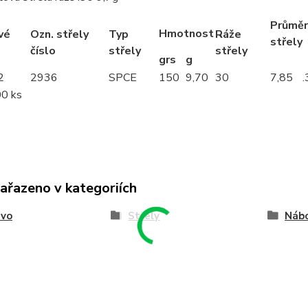
Průměr
Hmotnost
vé
Ozn. střely
Typ
Ráže
střely
číslo
střely
střely
grs
g
2
2936
SPCE
150
9,70
30
7,85
00 ks
zařazeno v kategoriích
ivo
Střely
Nábo