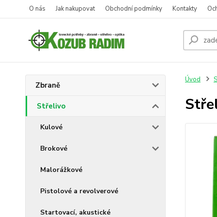
O nás
Jak nakupovat
Obchodní podmínky
Kontakty
Oc
Úvod
S
Zbraně
Stře
Střelivo
Kulové
Brokové
Malorážkové
Pistolové a revolverové
Startovací, akustické