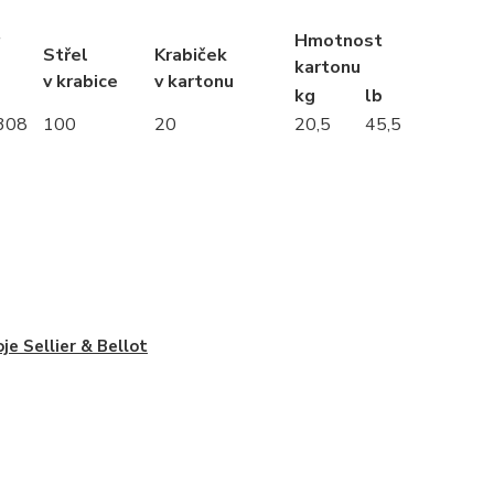
Hmotnost
Střel
Krabiček
kartonu
v krabice
v kartonu
kg
lb
.308
100
20
20,5
45,5
je Sellier & Bellot