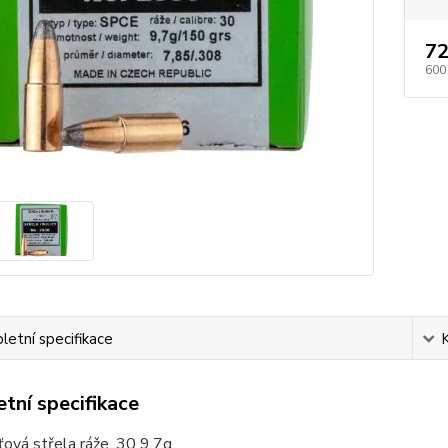
72
600
etní specifikace
tní specifikace
ová střela ráže .30 9,7g