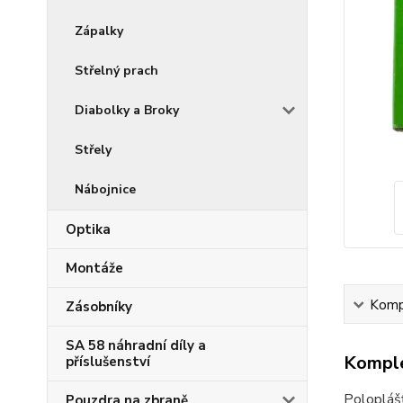
Zápalky
Střelný prach
Diabolky a Broky
Střely
Nábojnice
Optika
Montáže
Kompl
Zásobníky
SA 58 náhradní díly a
Komple
příslušenství
Poloplášť
Pouzdra na zbraně