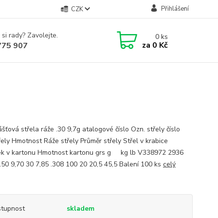
Přihlášení
CZK
 si rady? Zavolejte.
0
ks
za
0 Kč
775 907
šťová střela ráže .30 9,7g atalogové číslo Ozn. střely číslo
řely Hmotnost Ráže střely Průměr střely Střel v krabice
ek v kartonu Hmotnost kartonu grs g kg lb V338972 2936
50 9,70 30 7,85 .308 100 20 20,5 45,5 Balení 100 ks
celý
tupnost
skladem