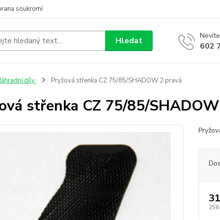
hrana soukromí
Nevíte
Hledat
602 
áhradní díly
Pryžová střenka CZ 75/85/SHADOW 2 pravá
ová střenka CZ 75/85/SHADOW 
Pryžov
Dos
31
256