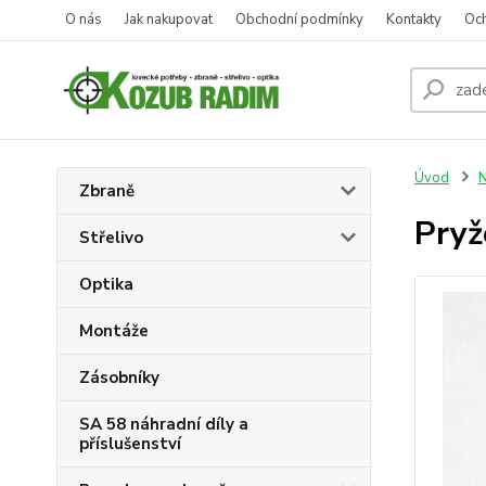
O nás
Jak nakupovat
Obchodní podmínky
Kontakty
Oc
Úvod
N
Zbraně
Pryž
Střelivo
Optika
Montáže
Zásobníky
SA 58 náhradní díly a
příslušenství