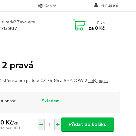
Přihlášení
CZK
 si rady? Zavolejte.
0
ks
za
0 Kč
775 907
2 pravá
á střenka pro pistole CZ 75, 85 a SHADOW 2
celý popis
tupnost
Skladem
0 Kč
/
ks
Přidat do košíku
 Kč
bez DPH