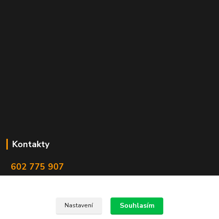
Kontakty
602 775 907
info@zbranekozub.cz
Souhlasím
Nastavení