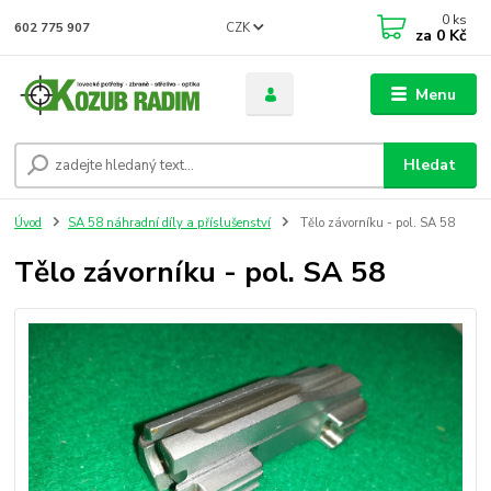
0
ks
CZK
602 775 907
za
0 Kč
Menu
Hledat
Úvod
SA 58 náhradní díly a příslušenství
Tělo závorníku - pol. SA 58
Tělo závorníku - pol. SA 58