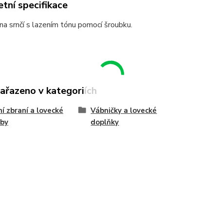
tní specifikace
na srnčí s lazením tónu pomocí šroubku.
zařazeno v kategoriích
ní zbraní a lovecké
Vábničky a lovecké
eby
doplňky