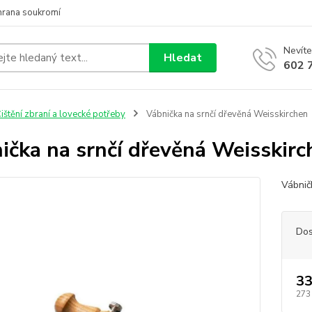
hrana soukromí
Nevíte
Hledat
602 
ištění zbraní a lovecké potřeby
Vábnička na srnčí dřevěná Weisskirchen
ička na srnčí dřevěná Weisskirc
Vábnič
Dos
33
273