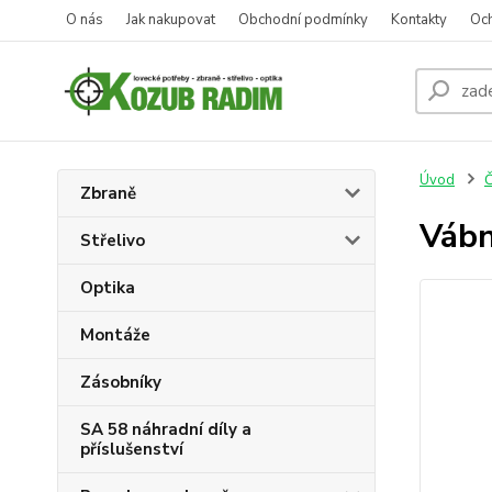
O nás
Jak nakupovat
Obchodní podmínky
Kontakty
Oc
Úvod
Č
Zbraně
Vábn
Střelivo
Optika
Montáže
Zásobníky
SA 58 náhradní díly a
příslušenství