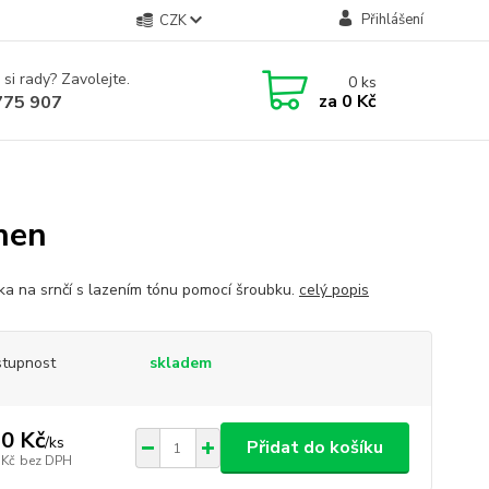
Přihlášení
CZK
 si rady? Zavolejte.
0
ks
za
0 Kč
775 907
hen
ka na srnčí s lazením tónu pomocí šroubku.
celý popis
tupnost
skladem
0 Kč
/
ks
Přidat do košíku
 Kč
bez DPH