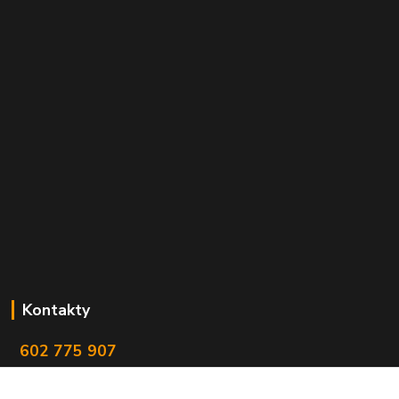
Kontakty
602 775 907
info@zbranekozub.cz