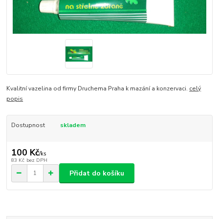
Kvalitní vazelina od firmy Druchema Praha k mazání a konzervaci.
celý
popis
Dostupnost
skladem
100 Kč
/
ks
83 Kč
bez DPH
Přidat do košíku