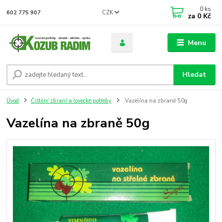
0
ks
CZK
602 775 907
za
0 Kč
Menu
Hledat
Úvod
Čištění zbraní a lovecké potřeby
Vazelína na zbraně 50g
Vazelína na zbraně 50g