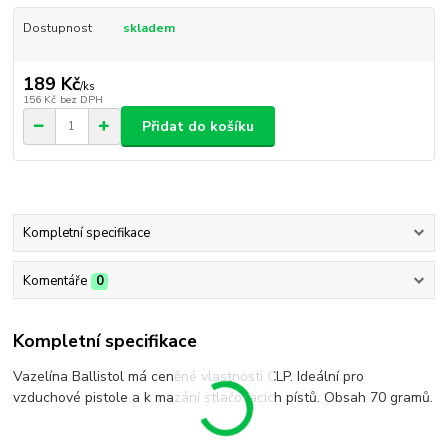
Dostupnost
skladem
189 Kč
/
ks
156 Kč
bez DPH
Přidat do košíku
Kompletní specifikace
Komentáře
0
Kompletní specifikace
Vazelína Ballistol má ceněné vlastnosti CLP. Ideální pro
vzduchové pistole a k mazání stlačovacích pístů. Obsah 70 gramů.