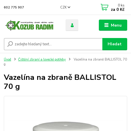
0
ks
CZK
602 775 907
za
0 Kč
Menu
Hledat
Úvod
Čištění zbraní a lovecké potřeby
Vazelína na zbraně BALLISTOL 70
g
Vazelína na zbraně BALLISTOL
70 g