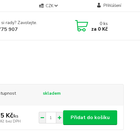
Přihlášení
CZK
 si rady? Zavolejte.
0
ks
za
0 Kč
775 907
tupnost
skladem
5 Kč
/
ks
Přidat do košíku
 Kč
bez DPH