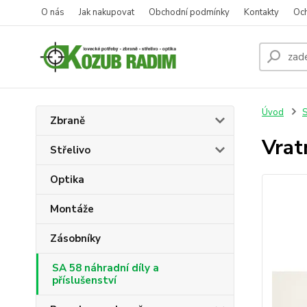
O nás
Jak nakupovat
Obchodní podmínky
Kontakty
Oc
Úvod
S
Zbraně
Vrat
Střelivo
Optika
Montáže
Zásobníky
SA 58 náhradní díly a
příslušenství