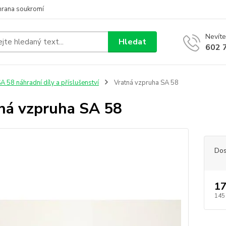
hrana soukromí
Nevíte
Hledat
602 
A 58 náhradní díly a příslušenství
Vratná vzpruha SA 58
ná vzpruha SA 58
Dos
17
145