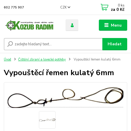
0
ks
CZK
602 775 907
za
0 Kč
Menu
Hledat
Úvod
Čištění zbraní a lovecké potřeby
Vypouštěcí řemen kulatý 6mm
Vypouštěcí řemen kulatý 6mm