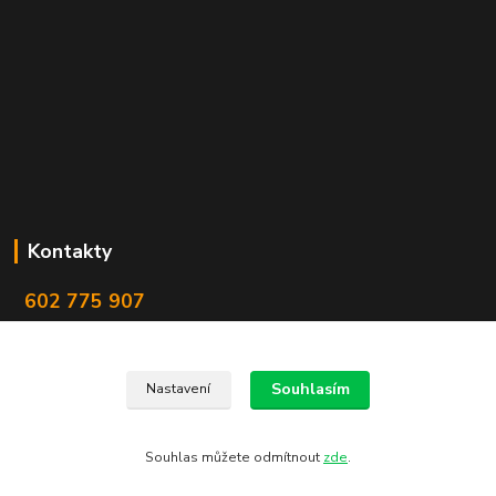
Kontakty
602 775 907
info@zbranekozub.cz
Souhlasím
Nastavení
Souhlas můžete odmítnout
zde
.
Vytvořeno na
Eshop-rychle.cz