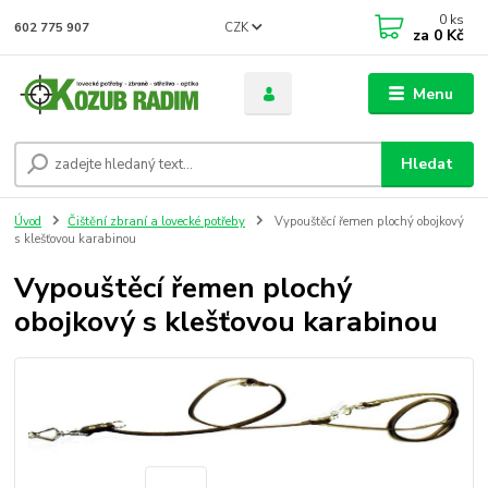
0
ks
CZK
602 775 907
za
0 Kč
Menu
Hledat
Úvod
Čištění zbraní a lovecké potřeby
Vypouštěcí řemen plochý obojkový
s klešťovou karabinou
Vypouštěcí řemen plochý
obojkový s klešťovou karabinou