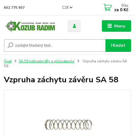
0
ks
CZK
602 775 907
za
0 Kč
Menu
Hledat
Úvod
SA 58 náhradní díly a příslušenství
Vzpruha záchytu závěru SA
58
Vzpruha záchytu závěru SA 58