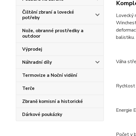
Komple
Čištění zbraní a lovecké
Lovecký 
potřeby
Wincheste
deformaci
Nože, obranné prostředky a
outdoor
balistiku.
Výprodej
Váha stře
Náhradní díly
Termovize a Noční vidění
Rychlost
Terče
Zbraně komisní a historické
Energie 
Dárkové poukázky
Počet v b