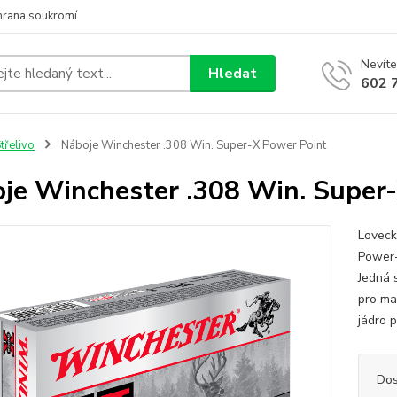
hrana soukromí
Nevíte
Hledat
602 
třelivo
Náboje Winchester .308 Win. Super-X Power Point
je Winchester .308 Win. Super
Loveck
Power-
Jedná 
pro ma
jádro p
Dos