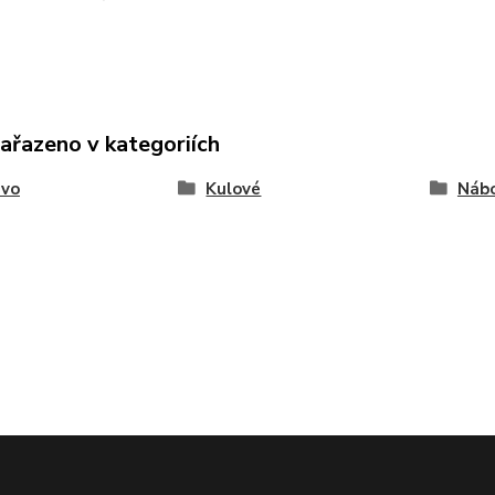
zařazeno v kategoriích
ivo
Kulové
Nábo