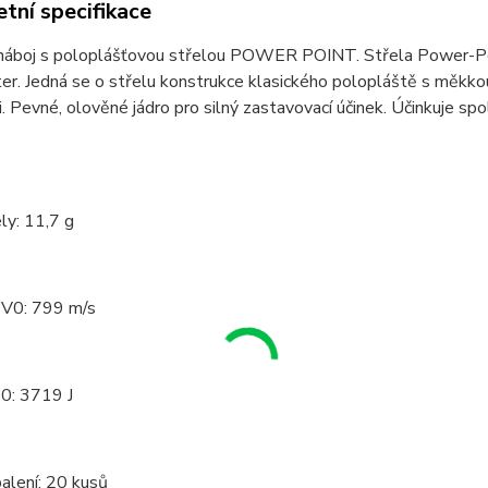
tní specifikace
náboj s poloplášťovou střelou POWER POINT. Střela Power-Poi
r. Jedná se o střelu konstrukce klasického polopláště s měkkou 
. Pevné, olověné jádro pro silný zastavovací účinek. Účinkuje sp
ly: 11,7 g
 V0: 799 m/s
E0: 3719 J
alení: 20 kusů