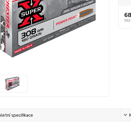
68
562
etní specifikace