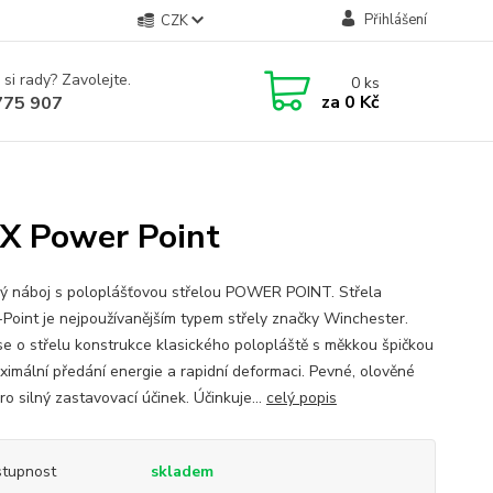
Přihlášení
CZK
 si rady? Zavolejte.
0
ks
za
0 Kč
775 907
-X Power Point
ý náboj s poloplášťovou střelou POWER POINT. Střela
Point je nejpoužívanějším typem střely značky Winchester.
se o střelu konstrukce klasického polopláště s měkkou špičkou
ximální předání energie a rapidní deformaci. Pevné, olověné
ro silný zastavovací účinek. Účinkuje...
celý popis
tupnost
skladem