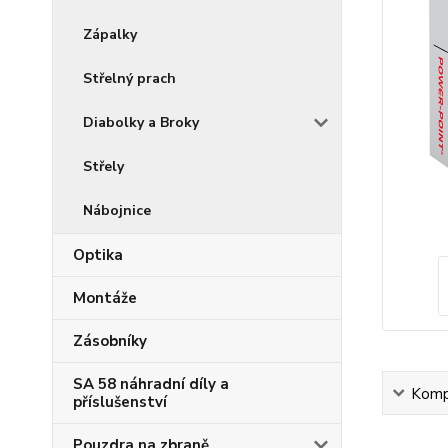
Zápalky
Střelný prach
Diabolky a Broky
Střely
Nábojnice
Optika
Montáže
Zásobníky
SA 58 náhradní díly a
Kompl
příslušenství
Pouzdra na zbraně