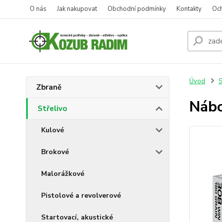
O nás
Jak nakupovat
Obchodní podmínky
Kontakty
Oc
Úvod
S
Zbraně
Nábo
Střelivo
Kulové
Brokové
Malorážkové
Pistolové a revolverové
Startovací, akustické