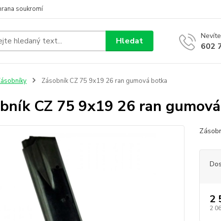
hrana soukromí
Nevíte
Hledat
602 
ásobníky
Zásobník CZ 75 9x19 26 ran gumová botka
bník CZ 75 9x19 26 ran gumová
Zásobn
Dos
2 
2 0