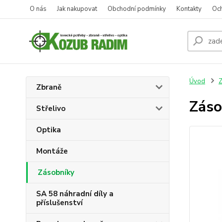
O nás
Jak nakupovat
Obchodní podmínky
Kontakty
Oc
Úvod
Z
Zbraně
Záso
Střelivo
Optika
Montáže
Zásobníky
SA 58 náhradní díly a
příslušenství