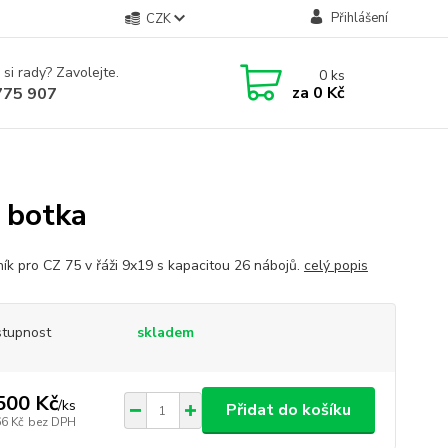
Přihlášení
CZK
 si rady? Zavolejte.
0
ks
za
0 Kč
775 907
 botka
ík pro CZ 75 v řáži 9x19 s kapacitou 26 nábojů.
celý popis
tupnost
skladem
500 Kč
/
ks
Přidat do košíku
66 Kč
bez DPH