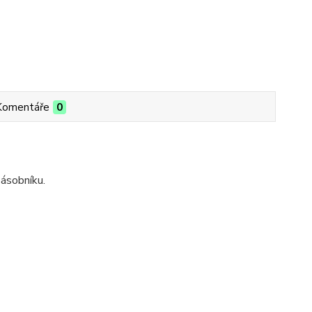
Komentáře
0
ásobníku.