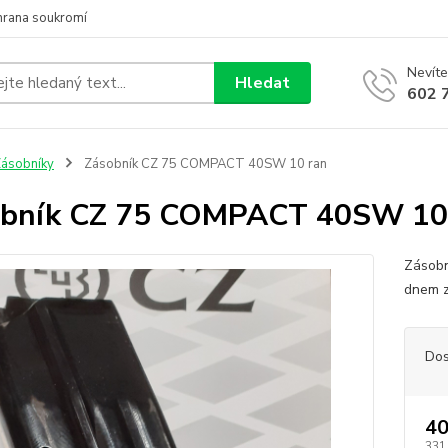
hrana soukromí
Nevíte
Hledat
602 
ásobníky
Zásobník CZ 75 COMPACT 40SW 10 ran
obník CZ 75 COMPACT 40SW 10
Zásobn
dnem z
Dos
40
331