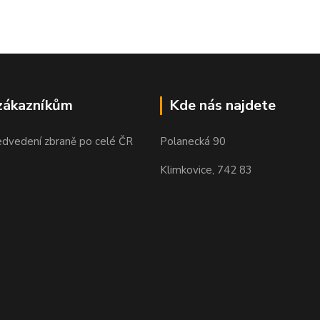
zákazníkům
Kde nás najdete
edvedení zbraně po celé ČR
Polanecká 90
Klimkovice, 742 83