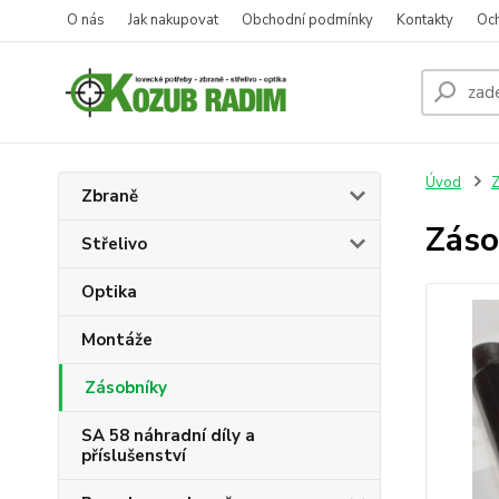
O nás
Jak nakupovat
Obchodní podmínky
Kontakty
Oc
Úvod
Z
Zbraně
Zás
Střelivo
Optika
Montáže
Zásobníky
SA 58 náhradní díly a
příslušenství