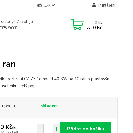
Přihlášení
CZK
 si rady? Zavolejte.
0
ks
za
0 Kč
775 907
 ran
ík do zbraní CZ 75 Compact 40 SW na 10 ran s plastovým
ásobníku.
celý popis
tupnost
skladem
0 Kč
/
ks
Přidat do košíku
 Kč
bez DPH