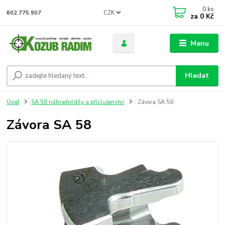
0
ks
CZK
602 775 907
za
0 Kč
Menu
Hledat
Úvod
SA 58 náhradní díly a příslušenství
Závora SA 58
Závora SA 58