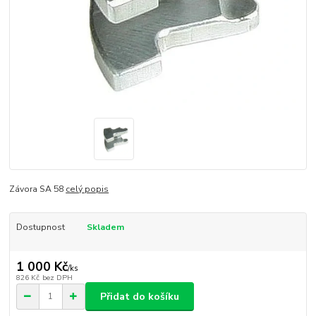
Závora SA 58
celý popis
Dostupnost
Skladem
1 000 Kč
/
ks
826 Kč
bez DPH
Přidat do košíku